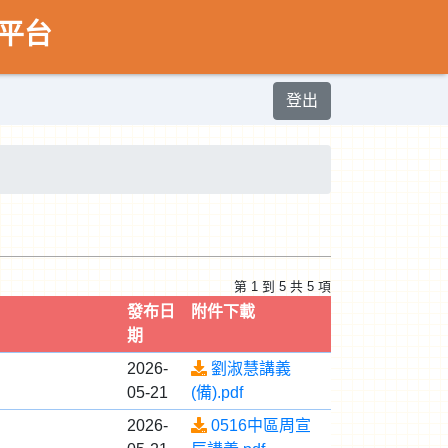
平台
登出
第 1 到 5 共 5 項
發布日
附件下載
期
2026-
劉淑慧講義
05-21
(備).pdf
2026-
0516中區周宣