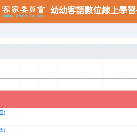
幼幼客語數位線上學習
區)
區)