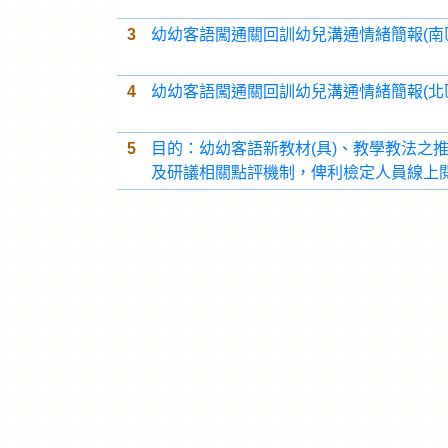
3
幼幼客語闖通關回訓幼兒溝通情緒簡報(南
4
幼幼客語闖通關回訓幼兒溝通情緒簡報(北
5
目的：幼幼客語新教材(具)、教學教法之
及研議相關點評機制，俾利檢定人員線上